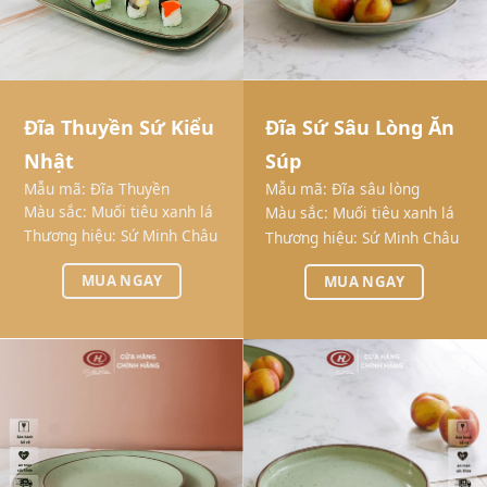
Đĩa Thuyền Sứ Kiểu
Đĩa Sứ Sâu Lòng Ăn
Nhật
Súp
Mẫu mã: Đĩa Thuyền
Mẫu mã: Đĩa sâu lòng
Màu sắc: Muối tiêu xanh lá
Màu sắc: Muối tiêu xanh lá
Thương hiệu: Sứ Minh Châu
Thương hiệu: Sứ Minh Châu
MUA NGAY
MUA NGAY