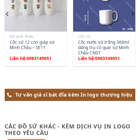
BỘ QUÀ TẶNG
CỐC SỨ
Cốc sứ 12 con giáp sứ
Cốc nước sứ trắng 300ml
Minh Châu – SE11
dáng trụ có quai sứ Minh
Châu CN07
Liên hệ:0983149051
Liên hệ:0983149051
Tư vấn giá sỉ bát đĩa kèm In logo thương hiệu
CÁC ĐỒ SỨ KHÁC - KÈM DỊCH VỤ IN LOGO
THEO YÊU CẦU