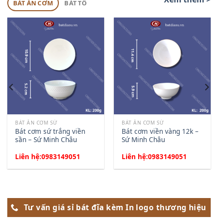
BÁT ĂN CƠM
BÁT TÔ
BÁT ĂN CƠM SỨ
BÁT ĂN CƠM SỨ
Bát cơm sứ trắng viền
Bát cơm viền vàng 12k –
sần – Sứ Minh Châu
Sứ Minh Châu
Liên hệ:0983149051
Liên hệ:0983149051
Tư vấn giá sỉ bát đĩa kèm In logo thương hiệu