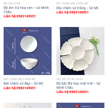
BỘ ẤM CHÉN
BÁT CHẤM ĐĨA CHẤM MC
Bộ ấm trà hoa sen – sứ Minh
Đĩa chấm sứ trắng – Sứ MC
Châu
Liên hệ:0983149051
Liên hệ:0983149051
BÁT CHẤM ĐĨA CHẤM MC
CÁC ĐỒ SỨ MC KHÁC
Bộ bát đĩa hoa mặt trời – Sứ
Bát chấm sứ đẹp – Sứ MC
Minh Châu
Liên hệ:0983149051
Liên hệ:0983149051