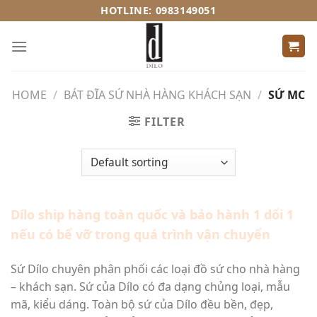
Skip
HOTLINE: 0983149051
to
content
HOME
/
BÁT ĐĨA SỨ NHÀ HÀNG KHÁCH SẠN
/
SỨ MC
FILTER
Dílo ship hàng toàn quốc và bảo hành 1 dổi 1
nếu có bể vỡ trong quá trình vận chuyển
Sứ Dílo chuyên phân phối các loại đồ sứ cho nhà hàng
– khách sạn. Sứ của Dílo có đa dạng chủng loại, mẫu
mã, kiểu dáng. Toàn bộ sứ của Dílo đều bền, đẹp,