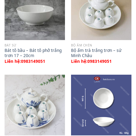
BÁT SỨ
BỘ ẤM CHÉN
Bát tô bầu – Bát tô phở trắng
Bộ ấm trà trắng trơn – sứ
trơn 17 – 20cm
Minh Châu
Liên hệ:0983149051
Liên hệ:0983149051