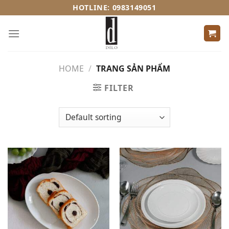
Skip
HOTLINE: 0983149051
to
content
HOME
/
TRANG SẢN PHẨM
FILTER