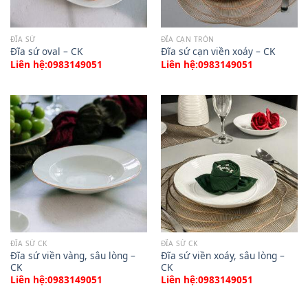
ĐĨA SỨ
ĐĨA CẠN TRÒN
Đĩa sứ oval – CK
Đĩa sứ cạn viền xoáy – CK
Liên hệ:0983149051
Liên hệ:0983149051
ĐĨA SỨ CK
ĐĨA SỨ CK
Đĩa sứ viền vàng, sâu lòng –
Đĩa sứ viền xoáy, sâu lòng –
CK
CK
Liên hệ:0983149051
Liên hệ:0983149051