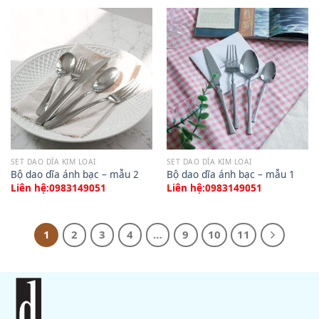
SET DAO DĨA KIM LOẠI
SET DAO DĨA KIM LOẠI
Bộ dao dĩa ánh bạc – mẫu 2
Bộ dao dĩa ánh bạc – mẫu 1
Liên hệ:0983149051
Liên hệ:0983149051
1
2
3
4
…
9
10
11