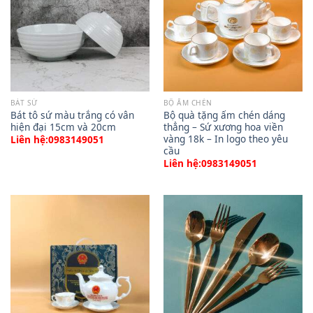
BÁT SỨ
BỘ ẤM CHÉN
Bát tô sứ màu trắng có vân
Bộ quà tặng ấm chén dáng
hiện đại 15cm và 20cm
thẳng – Sứ xương hoa viền
vàng 18k – In logo theo yêu
Liên hệ:0983149051
cầu
Liên hệ:0983149051