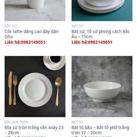
CỐC SỨ
BÁT SỨ
Cốc latte dáng cao dày dặn
Bát sứ, Tô sứ phong cách Bắc
Dílo
Âu – 15cm
Liên hệ:0983149051
Liên hệ:0983149051
ĐĨA CẠN TRÒN
BÁT SỨ
Đĩa sứ tròn trắng vân xoáy 23
Bát tô bầu – Bát tô phở trắng
– 28cm
trơn 17 – 20cm