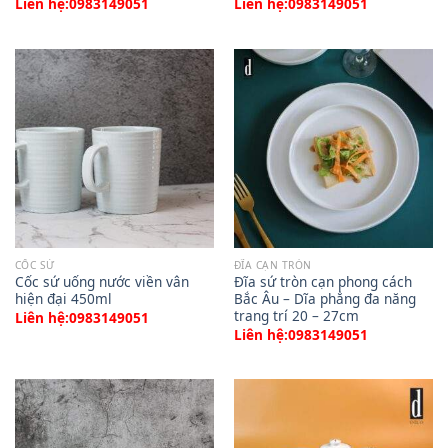
Liên hệ:0983149051
Liên hệ:0983149051
CỐC SỨ
ĐĨA CẠN TRÒN
Cốc sứ uống nước viền vân
Đĩa sứ tròn cạn phong cách
hiện đại 450ml
Bắc Âu – Dĩa phẳng đa năng
trang trí 20 – 27cm
Liên hệ:0983149051
Liên hệ:0983149051