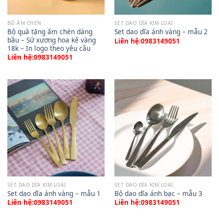
BỘ ẤM CHÉN
SET DAO DĨA KIM LOẠI
Bộ quà tặng ấm chén dáng
Set dao dĩa ánh vàng – mẫu 2
bầu – Sứ xương hoa kẻ vàng
Liên hệ:0983149051
18k – In logo theo yêu cầu
Liên hệ:0983149051
SET DAO DĨA KIM LOẠI
SET DAO DĨA KIM LOẠI
Set dao dĩa ánh vàng – mẫu 1
Bộ dao dĩa ánh bạc – mẫu 3
Liên hệ:0983149051
Liên hệ:0983149051