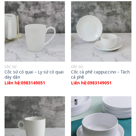
CỐC SỨ
CỐC SỨ
Cốc sứ có quai – Ly sứ có quai
Cốc cà phê cappuccino – Tách
dày dặn
cà phê
Liên hệ:0983149051
Liên hệ:0983149051