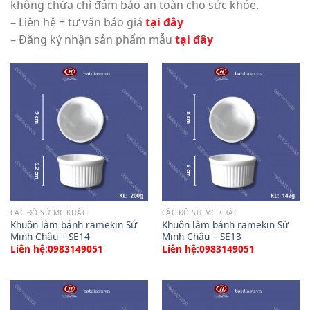
không chứa chì đảm bảo an toàn cho sức khỏe.
– Liên hệ + tư vấn báo giá
tại đây
– Đăng ký nhận sản phẩm mẫu
tại đây
CÁC ĐỒ SỨ MC KHÁC
CÁC ĐỒ SỨ MC KHÁC
Khuôn làm bánh ramekin Sứ
Khuôn làm bánh ramekin Sứ
Minh Châu – SE14
Minh Châu – SE13
Liên hệ:0983149051
Liên hệ:0983149051