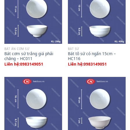
BÁT ĂN CƠM SỨ
BÁT SỨ
Bát cơm sứ trắng giá phải
Bát tô sứ có ngấn 15cm –
chăng – HC011
HC116
Liên hệ:0983149051
Liên hệ:0983149051