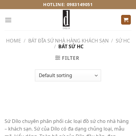
Skip
HOTLINE: 0983149051
to
content
HOME
/
BÁT ĐĨA SỨ NHÀ HÀNG KHÁCH SẠN
/
SỨ HC
/
BÁT SỨ HC
FILTER
Dílo ship hàng toàn quốc và bảo hành 1 dổi 1
nếu có bể vỡ trong quá trình vận chuyển
Sứ Dílo chuyên phân phối các loại đồ sứ cho nhà hàng
– khách sạn. Sứ của Dílo có đa dạng chủng loại, mẫu