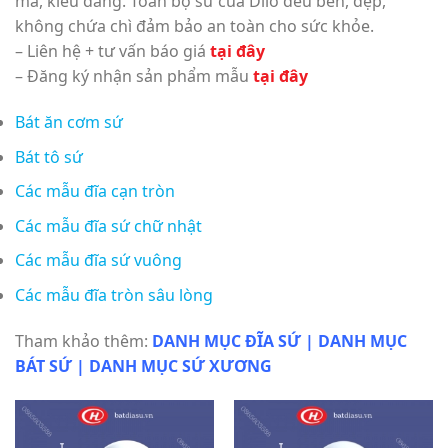
mã, kiểu dáng. Toàn bộ sứ của Dílo đều bền, đẹp,
không chứa chì đảm bảo an toàn cho sức khỏe.
– Liên hệ + tư vấn báo giá
tại đây
– Đăng ký nhận sản phẩm mẫu
tại đây
Bát ăn cơm sứ
Bát tô sứ
Các mẫu đĩa cạn tròn
Các mẫu đĩa sứ chữ nhật
Các mẫu đĩa sứ vuông
Các mẫu đĩa tròn sâu lòng
Tham khảo thêm:
DANH MỤC ĐĨA SỨ
|
DANH MỤC
BÁT SỨ
|
DANH MỤC SỨ XƯƠNG