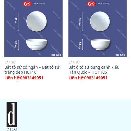
BÁT SỨ
BÁT SỨ
Bát tô sứ có ngấn – Bát tô sứ
Bát ô tô sứ đựng canh kiểu
trắng đẹp HC116
Hàn Quốc – HCTH06
Liên hệ:0983149051
Liên hệ:0983149051