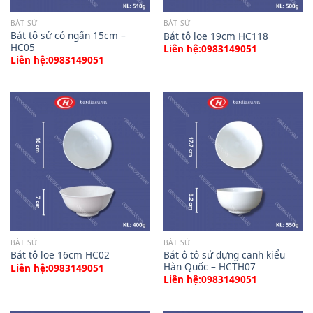
BÁT SỨ
BÁT SỨ
Bát tô sứ có ngấn 15cm –
Bát tô loe 19cm HC118
HC05
Liên hệ:0983149051
Liên hệ:0983149051
BÁT SỨ
BÁT SỨ
Bát ô tô sứ đựng canh kiểu
Bát tô loe 16cm HC02
Hàn Quốc – HCTH07
Liên hệ:0983149051
Liên hệ:0983149051