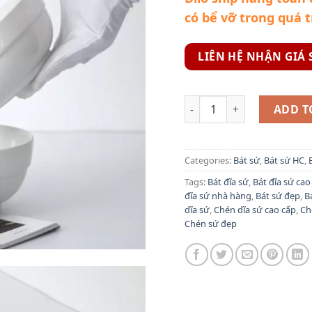
có bể vỡ trong quá 
LIÊN HỆ NHẬN GIÁ 
Bát tô sứ có ngấn - Bát t
ADD T
Categories:
Bát sứ
,
Bát sứ HC
,
Tags:
Bát đĩa sứ
,
Bát đĩa sứ cao
đĩa sứ nhà hàng
,
Bát sứ đẹp
,
B
dĩa sứ
,
Chén dĩa sứ cao cấp
,
Ch
Chén sứ đẹp