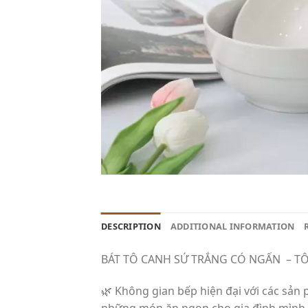
DESCRIPTION
ADDITIONAL INFORMATION
BÁT TÔ CANH SỨ TRẮNG CÓ NGẤN – T
🌿 Không gian bếp hiện đại với các sả
những món ăn ngon cho gia đình mình. C