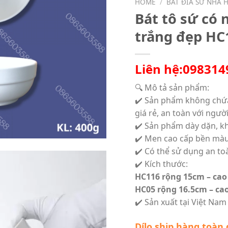
HOME
/
BÁT ĐĨA SỨ NHÀ 
Bát tô sứ có 
trắng đẹp HC
Liên hệ:098314
🔍 Mô tả sản phẩm:
✔️ Sản phẩm không chứ
giá rẻ, an toàn với ngườ
✔️ Sản phẩm dày dặn, k
✔️ Men cao cấp bền mà
✔️ Có thể sử dụng an toà
✔️ Kích thước:
HC116 rộng 15cm – cao
HC05 rộng 16.5cm – ca
✔️ Sản xuất tại Việt Nam
Dílo ship hàng toàn 