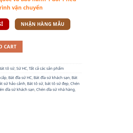
trình vận chuyển
SỈ
NHẬN HÀNG MẪU
ô sứ trắng đẹp HC116 quantity
O CART
Bát tô sứ
,
Sứ HC
,
Tất cả các sản phẩm
 cấp
,
Bát đĩa sứ HC
,
Bát đĩa sứ khách sạn
,
Bát
át sứ hảo cảnh
,
Bát tô sứ
,
bát tô sứ đẹp
,
Chén
én dĩa sứ khách sạn
,
Chén dĩa sứ nhà hàng
,