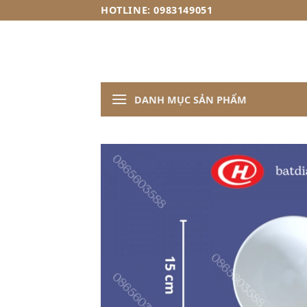
Skip
HOTLINE: 0983149051
to
content
DANH MỤC SẢN PHẨM