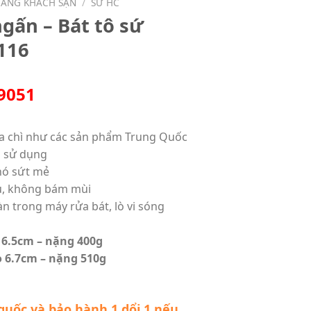
HÀNG KHÁCH SẠN
/
SỨ HC
ngấn – Bát tô sứ
116
9051
a chì như các sản phẩm Trung Quốc
i sử dụng
hó sứt mẻ
u, không bám mùi
n trong máy rửa bát, lò vi sóng
 6.5cm – nặng 400g
o 6.7cm – nặng 510g
quốc và bảo hành 1 dổi 1 nếu