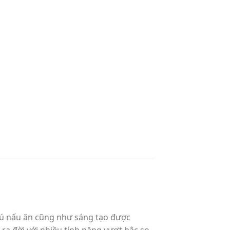
hú nấu ăn cũng như sáng tạo được
ra đời với nhiều tính năng vượt bậc so