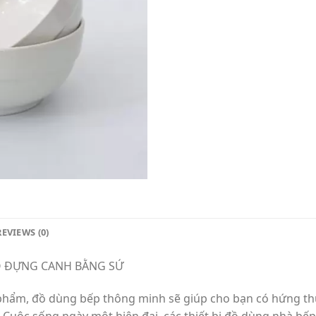
REVIEWS (0)
Ô ĐỰNG CANH BẰNG SỨ
n phẩm, đồ dùng bếp thông minh sẽ giúp cho bạn có hứng t
uộc sống ngày một hiện đại, các thiết bị đồ dùng nhà bếp 