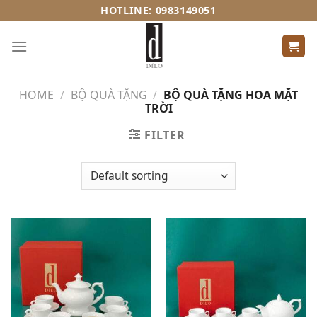
Skip
HOTLINE: 0983149051
to
content
HOME
/
BỘ QUÀ TẶNG
/
BỘ QUÀ TẶNG HOA MẶT
TRỜI
FILTER