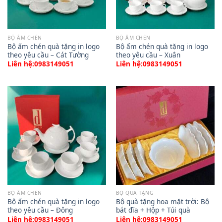
BỘ ẤM CHÉN
BỘ ẤM CHÉN
Bộ ấm chén quà tặng in logo
Bộ ấm chén quà tặng in logo
theo yêu cầu – Cát Tường
theo yêu cầu – Xuân
Liên hệ:0983149051
Liên hệ:0983149051
BỘ ẤM CHÉN
BỘ QUÀ TẶNG
Bộ ấm chén quà tặng in logo
Bộ quà tặng hoa mặt trời: Bộ
theo yêu cầu – Đông
bát đĩa + Hộp + Túi quà
Liên hệ:0983149051
Liên hệ:0983149051