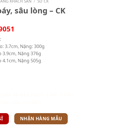
HÀNG KHÁCH SẠN
/
SỨ CK
oáy, sâu lòng – CK
9051
:
o: 3.7cm, Nặng: 300g
o 3.9cm, Nặng 376g
o 4.1cm, Nặng 505g
quốc và bảo hành 1 dổi 1 nếu
trình vận chuyển
SỈ
NHẬN HÀNG MẪU