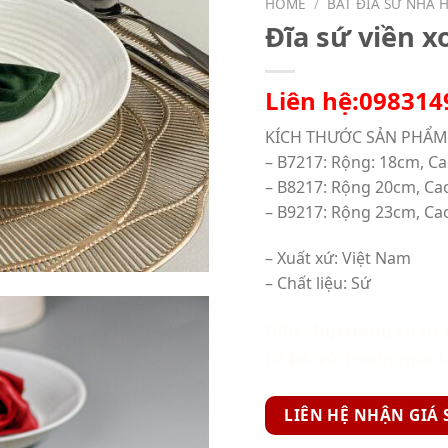
HOME
/
BÁT ĐĨA SỨ NHÀ 
Đĩa sứ viền x
Liên hệ:098314
KÍCH THƯỚC SẢN PHẨM
– B7217: Rộng: 18cm, Ca
– B8217: Rộng 20cm, Ca
– B9217: Rộng 23cm, Ca
– Xuất xứ: Việt Nam
– Chất liệu: Sứ
Dílo ship hàng toàn 
có bể vỡ trong quá 
LIÊN HỆ NHẬN GIÁ 