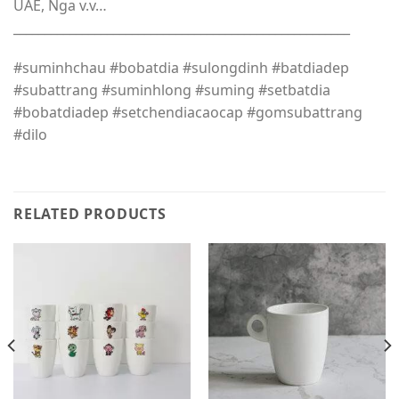
UAE, Nga v.v…
______________________________________________________
#suminhchau #bobatdia #sulongdinh #batdiadep
#subattrang #suminhlong #suming #setbatdia
#bobatdiadep #setchendiacaocap #gomsubattrang
#dilo
RELATED PRODUCTS