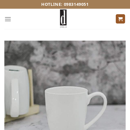
Skip
HOTLINE: 0983149051
to
content