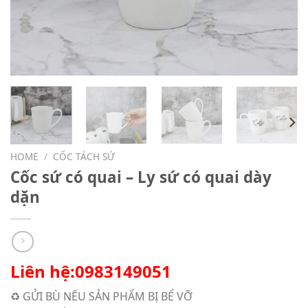
HOME
/
CỐC TÁCH SỨ
Cốc sứ có quai – Ly sứ có quai dày
dặn
Liên hệ:0983149051
♻️ GỬI BÙ NẾU SẢN PHẨM BỊ BỂ VỠ