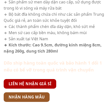
🔹 Sản phẩm sứ men dày dặn cao cấp, sử dụng được
trong lò vi sóng và máy rửa bát
🔹 Bộ bát đĩa không chứa chì như các sản phẩm Trung
Quốc giá rẻ, an toàn sức khỏe tuyệt đối
🔹 Các thành phẩm chén dĩa dày dặn, khó sứt mẻ
🔹 Men sứ cao cấp bền màu, không bám mùi
🔹 Sản xuất tại Việt Nam
🔹 Kích thước: Cao 9.5cm, đường kính miệng 8cm,
nặng 260g, dung tích 280ml
Dílo ship hàng toàn quốc và bảo hành 1 dổi 1
nếu có bể vỡ trong quá trình vận chuyển
LIÊN HỆ NHẬN GIÁ SỈ
NHẬN HÀNG MẪU