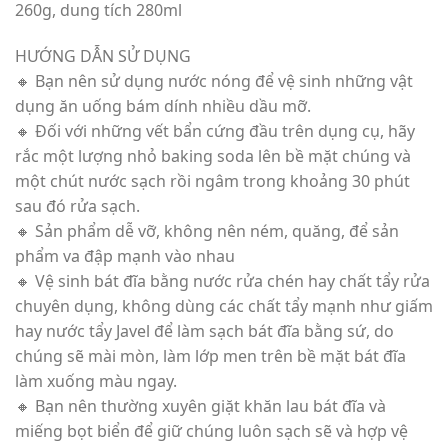
260g, dung tích 280ml
HƯỚNG DẪN SỬ DỤNG
🔸 Bạn nên sử dụng nước nóng để vệ sinh những vật
dụng ăn uống bám dính nhiều dầu mỡ.
🔸 Đối với những vết bẩn cứng đầu trên dụng cụ, hãy
rắc một lượng nhỏ baking soda lên bề mặt chúng và
một chút nước sạch rồi ngâm trong khoảng 30 phút
sau đó rửa sạch.
🔸 Sản phẩm dễ vỡ, không nên ném, quăng, để sản
phẩm va đập mạnh vào nhau
🔸 Vệ sinh bát đĩa bằng nước rửa chén hay chất tẩy rửa
chuyên dụng, không dùng các chất tẩy mạnh như giấm
hay nước tẩy Javel để làm sạch bát đĩa bằng sứ, do
chúng sẽ mài mòn, làm lớp men trên bề mặt bát đĩa
làm xuống màu ngay.
🔸 Bạn nên thường xuyên giặt khăn lau bát đĩa và
miếng bọt biển để giữ chúng luôn sạch sẽ và hợp vệ