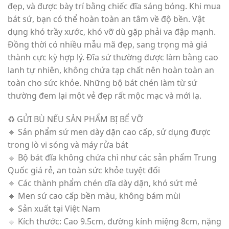
đẹp, và được bày trí bằng chiếc đĩa sáng bóng. Khi mua
bát sứ, bạn có thể hoàn toàn an tâm về độ bền. Vật
dụng khó trầy xước, khó vỡ dù gặp phải va đập mạnh.
Đồng thời có nhiều mẫu mã đẹp, sang trọng mà giá
thành cực kỳ hợp lý. Đĩa sứ thường được làm bằng cao
lanh tự nhiên, không chứa tạp chất nên hoàn toàn an
toàn cho sức khỏe. Những bộ bát chén làm từ sứ
thường đem lại một vẻ đẹp rất mộc mạc và mới lạ.
♻️ GỬI BÙ NẾU SẢN PHẨM BỊ BỂ VỠ
🔹 Sản phẩm sứ men dày dặn cao cấp, sử dụng được
trong lò vi sóng và máy rửa bát
🔹 Bộ bát đĩa không chứa chì như các sản phẩm Trung
Quốc giá rẻ, an toàn sức khỏe tuyệt đối
🔹 Các thành phẩm chén dĩa dày dặn, khó sứt mẻ
🔹 Men sứ cao cấp bền màu, không bám mùi
🔹 Sản xuất tại Việt Nam
🔹 Kích thước: Cao 9.5cm, đường kính miệng 8cm, nặng