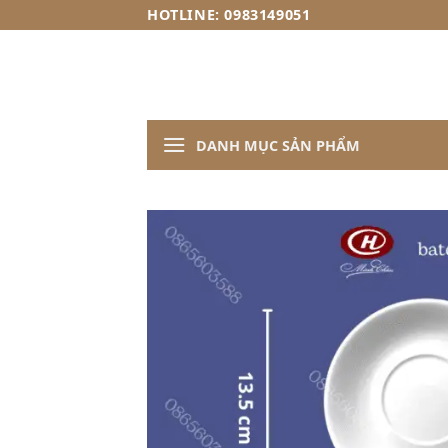
Skip
HOTLINE: 0983149051
to
content
DANH MỤC SẢN PHẨM