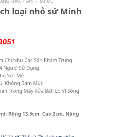
HÀNG KHÁCH SẠN
/
SỨ MC
tách loại nhỏ sứ Minh
9051
a Chì Như Các Sản Phẩm Trung
ới Người Sử Dụng
Khó Sứt Mẻ
u, Không Bám Mùi
oàn Trong Máy Rửa Bát, Lò Vi Sóng
m
:
0ml: Rộng 13.5cm, Cao 2cm, Nặng
ứ MC
,
Sứ MC
,
Tách sứ
,
Tất cả các sản phẩm