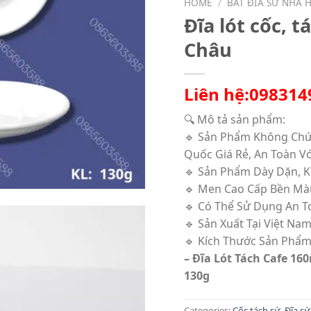
HOME
/
BÁT ĐĨA SỨ NHÀ 
Đĩa lót cốc, 
Châu
Liên hệ:098314
🔍 Mô tả sản phẩm:
🔹 Sản Phẩm Không Chứ
Quốc Giá Rẻ, An Toàn V
🔹 Sản Phẩm Dày Dặn, 
🔹 Men Cao Cấp Bền Mà
🔹 Có Thể Sử Dụng An T
🔹 Sản Xuất Tại Việt Na
🔹 Kích Thước Sản Phẩm
– Đĩa Lót Tách Cafe 16
130g
Categories:
Cốc tách sứ
,
Đĩa s