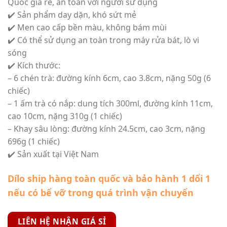
Quốc giá rẻ, an toàn với người sử dụng
✔️ Sản phẩm day dặn, khó sứt mẻ
✔️ Men cao cấp bền màu, không bám mùi
✔️ Có thể sử dụng an toàn trong máy rửa bát, lò vi
sóng
✔️ Kích thước:
– 6 chén trà: đường kính 6cm, cao 3.8cm, nặng 50g (6
chiếc)
– 1 ấm trà có nắp: dung tích 300ml, đường kính 11cm,
cao 10cm, nặng 310g (1 chiếc)
– Khay sâu lòng: đường kính 24.5cm, cao 3cm, nặng
696g (1 chiếc)
✔️ Sản xuất tại Việt Nam
Dílo ship hàng toàn quốc và bảo hành 1 dổi 1
nếu có bể vỡ trong quá trình vận chuyển
LIÊN HỆ NHẬN GIÁ SỈ