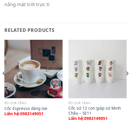
nắng mặt trời trực ti
RELATED PRODUCTS
BỘ QUÀ TẶNG
BỘ QUÀ TẶNG
Cốc sứ 12 con giáp sứ Minh
Cốc Espresso dáng loe
Châu – SE11
Liên hệ:0983149051
Liên hệ:0983149051