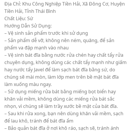
Địa Chỉ: Khu Công Nghiệp Tiền Hải, Xã Đông Cơ, Huyện
Tiền Hải, Tỉnh Thái Bình
Chất Liệu: Sứ
Hướng Dẫn Sử Dụng:
– Vệ sinh sản phẩm trước khi sử dụng
– Sản phẩm dễ vỡ, không nên ném, quăng, để sản
phẩm va đập mạnh vào nhau
– Vệ sinh bát đĩa bằng nước rửa chén hay chất tẩy rửa
chuyên dụng, không dùng các chất tẩy mạnh như giấm
hay nước tẩy Javel để làm sạch bát đĩa bằng sứ, do
chúng sẽ mài mòn, làm lớp men trên bề mặt bát đĩa
làm xuống màu ngay.
– Sử dụng miếng rửa bát bằng miếng bọt biển hay
khăn vải mềm, không dùng các miếng rửa bát sắc
nhọn, vì chúng sẽ làm trầy xước bề mặt của bát đĩa.
– Sau khi rửa xong, bạn nên dùng khăn vải mềm, sạch
để lau khô, tránh để bát đĩa ẩm
– Bảo quản bát đĩa ở nơi khô ráo, sạch sẽ, tránh ánh