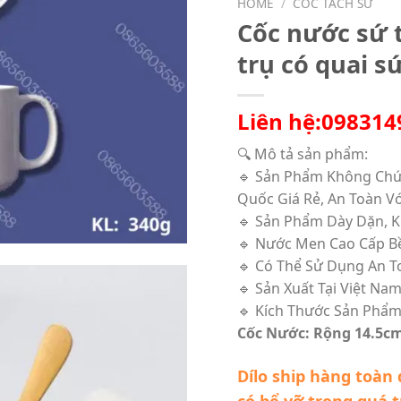
HOME
/
CỐC TÁCH SỨ
Cốc nước sứ 
trụ có quai 
Liên hệ:098314
🔍 Mô tả sản phẩm:
🔹 Sản Phẩm Không Chứ
Quốc Giá Rẻ, An Toàn V
🔹 Sản Phẩm Dày Dặn, 
🔹 Nước Men Cao Cấp B
🔹 Có Thể Sử Dụng An T
🔹 Sản Xuất Tại Việt Na
🔹 Kích Thước Sản Phẩm
Cốc Nước: Rộng 14.5cm
Dílo ship hàng toàn 
có bể vỡ trong quá 