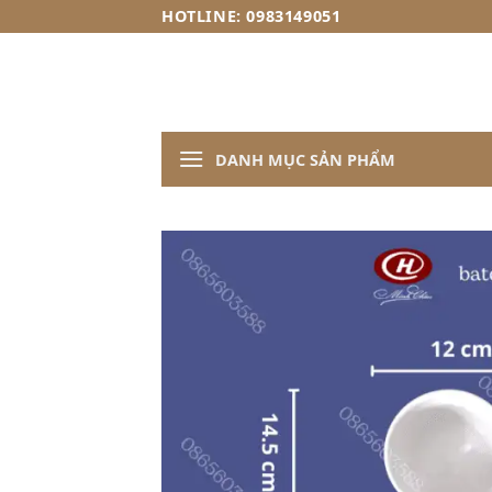
Skip
HOTLINE: 0983149051
to
content
DANH MỤC SẢN PHẨM