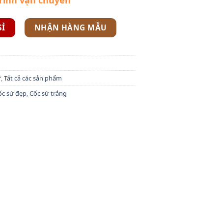
SỈ
NHẬN HÀNG MẪU
ứ
,
Tất cả các sản phẩm
ốc sứ đẹp
,
Cốc sứ trắng