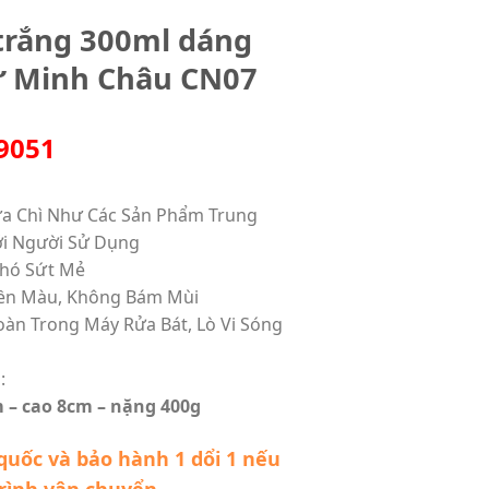
trắng 300ml dáng
sứ Minh Châu CN07
9051
a Chì Như Các Sản Phẩm Trung
ới Người Sử Dụng
Khó Sứt Mẻ
ền Màu, Không Bám Mùi
oàn Trong Máy Rửa Bát, Lò Vi Sóng
m
:
 – cao 8cm – nặng 400g
quốc và bảo hành 1 dổi 1 nếu
trình vận chuyển