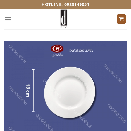
Skip
HOTLINE: 0983149051
to
content