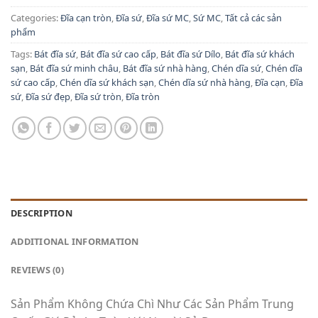
Categories:
Đĩa cạn tròn
,
Đĩa sứ
,
Đĩa sứ MC
,
Sứ MC
,
Tất cả các sản
phẩm
Tags:
Bát đĩa sứ
,
Bát đĩa sứ cao cấp
,
Bát đĩa sứ Dílo
,
Bát đĩa sứ khách
sạn
,
Bát đĩa sứ minh châu
,
Bát đĩa sứ nhà hàng
,
Chén dĩa sứ
,
Chén dĩa
sứ cao cấp
,
Chén dĩa sứ khách sạn
,
Chén dĩa sứ nhà hàng
,
Đĩa cạn
,
Đĩa
sứ
,
Đĩa sứ đẹp
,
Đĩa sứ tròn
,
Đĩa tròn
DESCRIPTION
ADDITIONAL INFORMATION
REVIEWS (0)
Sản Phẩm Không Chứa Chì Như Các Sản Phẩm Trung