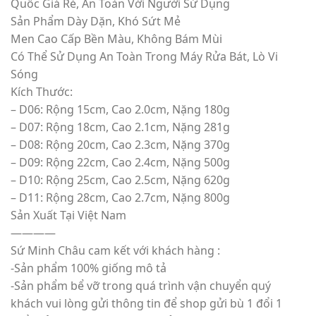
Quốc Giá Rẻ, An Toàn Với Người Sử Dụng
Sản Phẩm Dày Dặn, Khó Sứt Mẻ
Men Cao Cấp Bền Màu, Không Bám Mùi
Có Thể Sử Dụng An Toàn Trong Máy Rửa Bát, Lò Vi
Sóng
Kích Thước:
– D06: Rộng 15cm, Cao 2.0cm, Nặng 180g
– D07: Rộng 18cm, Cao 2.1cm, Nặng 281g
– D08: Rộng 20cm, Cao 2.3cm, Nặng 370g
– D09: Rộng 22cm, Cao 2.4cm, Nặng 500g
– D10: Rộng 25cm, Cao 2.5cm, Nặng 620g
– D11: Rộng 28cm, Cao 2.7cm, Nặng 800g
Sản Xuất Tại Việt Nam
————
Sứ Minh Châu cam kết với khách hàng :
-Sản phẩm 100% giống mô tả
-Sản phẩm bể vỡ trong quá trình vận chuyển quý
khách vui lòng gửi thông tin để shop gửi bù 1 đổi 1