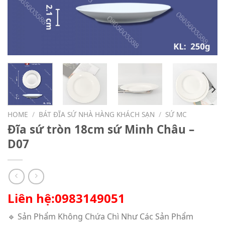
HOME
/
BÁT ĐĨA SỨ NHÀ HÀNG KHÁCH SẠN
/
SỨ MC
Đĩa sứ tròn 18cm sứ Minh Châu –
D07
Liên hệ:0983149051
🔹 Sản Phẩm Không Chứa Chì Như Các Sản Phẩm