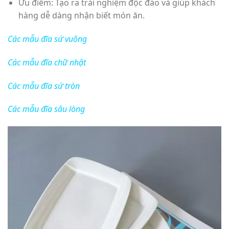
Ưu điểm: Tạo ra trải nghiệm độc đáo và giúp khách
hàng dễ dàng nhận biết món ăn.
Các mẫu đĩa sứ vuông
Các mẫu đĩa chữ nhật
Các mẫu đĩa sứ tròn
Các mẫu đĩa sâu lòng