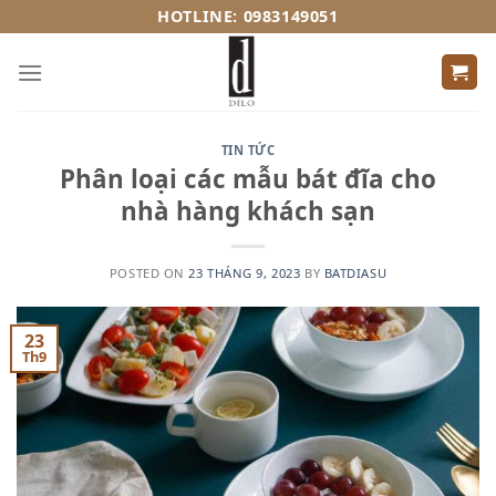
Skip
HOTLINE: 0983149051
to
content
TIN TỨC
Phân loại các mẫu bát đĩa cho
nhà hàng khách sạn
POSTED ON
23 THÁNG 9, 2023
BY
BATDIASU
23
Th9