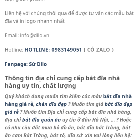
Liên hệ với chúng thôi qua để được tư vấn các mẫu bát
đĩa và in logo nhanh nhất
Email: info@dilo.vn
Hotline:
HOTLINE: 0983149051
( CÓ ZALO )
Fanpage: Sứ Dílo
Thông tin địa chỉ cung cấp bát đĩa nhà
hàng uy tín, chất lượng
Quý khách đang muốn tìm kiếm
các mẫu
bát đĩa nhà
hàng giá rẻ
,
chén dĩa đẹp
? Muốn tìm giá
bát đĩa đẹp
giá rẻ
? Muốn tìm Địa chỉ cung cấp bát đĩa nhà hàng,
địa chỉ
bát đĩa quán ăn
uy tín ở đâu Hà Nội, … ? Hoặc
có nhu cầu đặt mua bộ đồ ăn, bát đĩa bát Tràng, bát
ăn cơm Bát Tràng, bát tô, đĩa sứ xin vui lòng liên hệ: