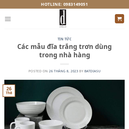
Skip
HOTLINE: 0983149051
to
content
TIN TỨC
Các mẫu đĩa trắng trơn dùng
trong nhà hàng
POSTED ON
26 THÁNG 8, 2023
BY
BATDIASU
26
Th8