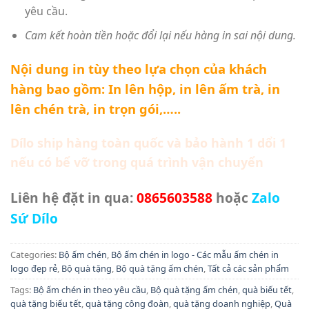
yêu cầu.
Cam kết hoàn tiền hoặc đổi lại nếu hàng in sai nội dung.
Nội dung in tùy theo lựa chọn của khách
hàng bao gồm: In lên hộp, in lên ấm trà, in
lên chén trà, in trọn gói,…..
Dílo ship hàng toàn quốc và bảo hành 1 dổi 1
nếu có bể vỡ trong quá trình vận chuyển
Liên hệ đặt in qua:
0865603588
hoặc
Zalo
Sứ Dílo
Categories:
Bộ ấm chén
,
Bộ ấm chén in logo - Các mẫu ấm chén in
logo đẹp rẻ
,
Bộ quà tặng
,
Bộ quà tặng ấm chén
,
Tất cả các sản phẩm
Tags:
Bộ ấm chén in theo yêu cầu
,
Bộ quà tặng ấm chén
,
quà biếu tết
,
quà tặng biếu tết
,
quà tặng công đoàn
,
quà tặng doanh nghiệp
,
Quà