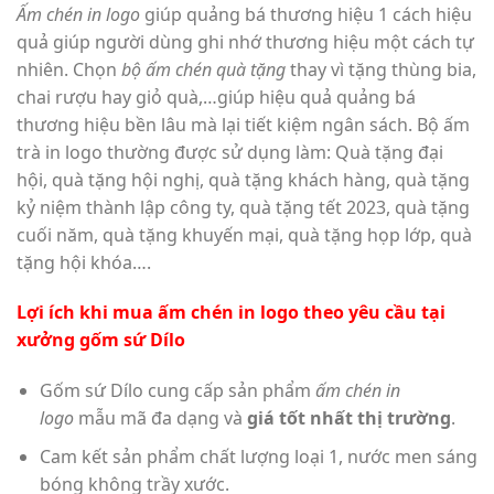
Ấm chén in logo
giúp quảng bá thương hiệu 1 cách hiệu
quả giúp người dùng ghi nhớ thương hiệu một cách tự
nhiên. Chọn
bộ ấm chén quà tặng
thay vì tặng thùng bia,
chai rượu hay giỏ quà,…giúp hiệu quả quảng bá
thương hiệu bền lâu mà lại tiết kiệm ngân sách. Bộ ấm
trà in logo thường được sử dụng làm: Quà tặng đại
hội, quà tặng hội nghị, quà tặng khách hàng, quà tặng
kỷ niệm thành lập công ty, quà tặng tết 2023, quà tặng
cuối năm, quà tặng khuyến mại, quà tặng họp lớp, quà
tặng hội khóa….
Lợi ích khi mua ấm chén in logo theo yêu cầu tại
xưởng gốm sứ Dílo
Gốm sứ Dílo cung cấp sản phẩm
ấm chén in
logo
mẫu mã đa dạng và
giá tốt nhất thị trường
.
Cam kết sản phẩm chất lượng loại 1, nước men sáng
bóng không trầy xước.