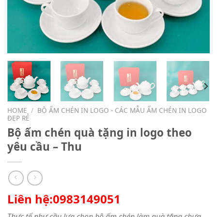
HOME
/
BỘ ẤM CHÉN IN LOGO - CÁC MẪU ẤM CHÉN IN LOGO
ĐẸP RẺ
Bộ ấm chén quà tặng in logo theo
yêu cầu – Thu
Liên hệ:0983149051
Thực tế như cầu lựa chọn bộ ấm chén làm quà tặng chưa