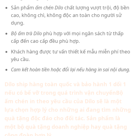
Sản phẩm
ấm chén Dílo
chất lượng vượt trội, độ bền
cao, không chì, không độc an toàn cho người sử
dụng.
Bộ ấm trà Dílo
phù hợp với mọi ngân sách từ thấp
cấp đến cao cấp đều phù hợp.
Khách hàng được tư vấn thiết kế mẫu miễn phí theo
yêu cầu.
Cam kết hoàn tiền hoặc đổi lại nếu hàng in sai nội dung.
Dílo ship hàng toàn quốc và bảo hành 1 dổi 1
nếu có bể vỡ trong quá trình vận chuyểnBộ
ấm chén in theo yêu cầu của Dílo sẽ là một
lựa chọn hợp lý cho những ai đang tìm những
quà tặng độc đáo cho đối tác. Sản phẩm là
một bộ quà tặng doanh nghiệp hay quà tặng
công đoàn hợp lý