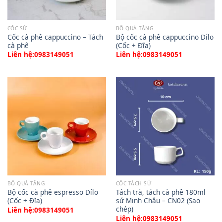
CỐC SỨ
BỘ QUÀ TẶNG
Cốc cà phê cappuccino – Tách
Bộ cốc cà phê cappuccino Dílo
cà phê
(Cốc + Đĩa)
Liên hệ:0983149051
Liên hệ:0983149051
BỘ QUÀ TẶNG
CỐC TÁCH SỨ
Bộ cốc cà phê espresso Dílo
Tách trà, tách cà phê 180ml
(Cốc + Đĩa)
sứ Minh Châu – CN02 (Sao
chép)
Liên hệ:0983149051
Liên hệ:0983149051