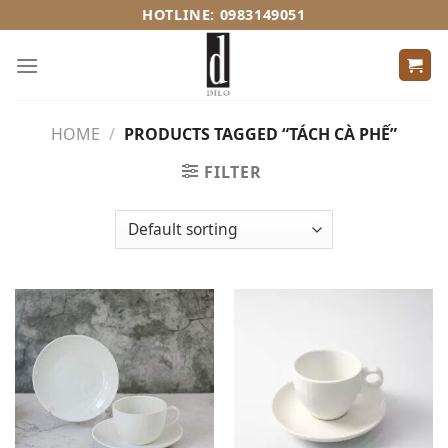
Skip
HOTLINE: 0983149051
to
content
HOME
/
PRODUCTS TAGGED “TÁCH CÀ PHẾ”
FILTER