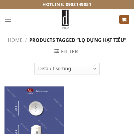
Skip
HOTLINE: 0983149051
to
content
HOME
/
PRODUCTS TAGGED “LỌ ĐỰNG HẠT TIÊU”
FILTER