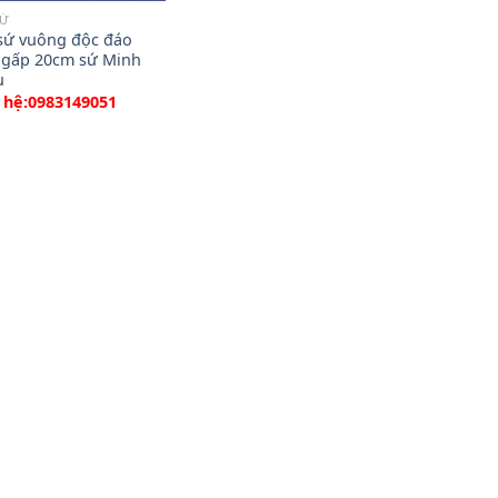
SỨ
sứ vuông độc đáo
 gấp 20cm sứ Minh
u
 hệ:0983149051