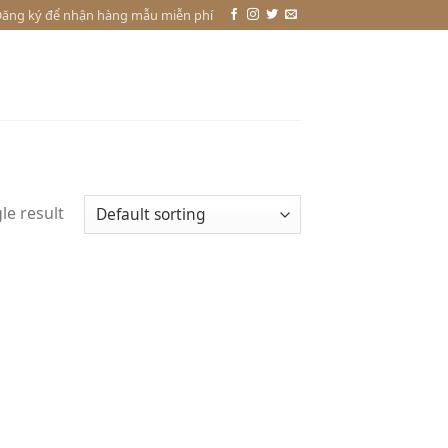
ăng ký để nhận hàng mẫu miễn phí
le result