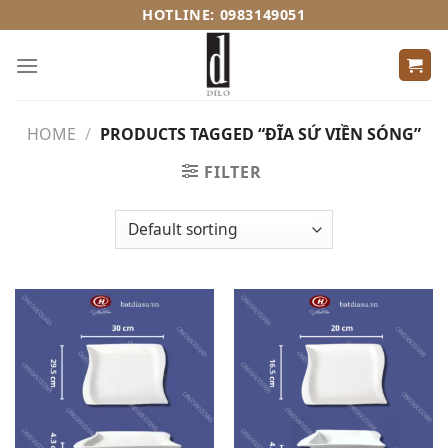
Skip
HOTLINE: 0983149051
to
content
HOME
/
PRODUCTS TAGGED “ĐĨA SỨ VIỀN SÓNG”
FILTER