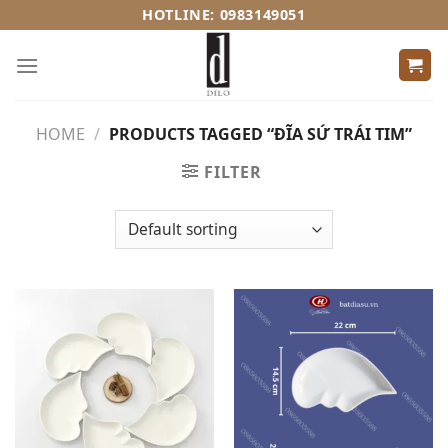
Skip
HOTLINE: 0983149051
to
content
HOME
/
PRODUCTS TAGGED “ĐĨA SỨ TRÁI TIM”
FILTER