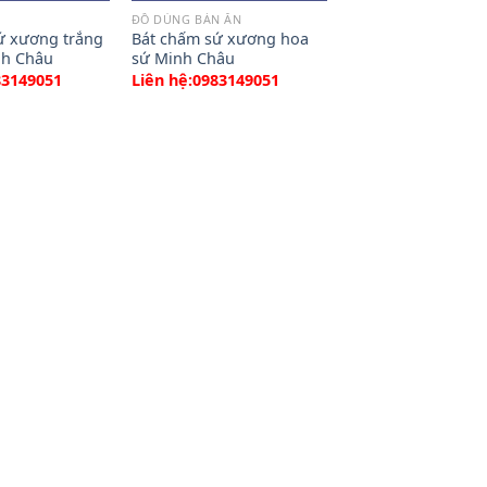
ĐỒ DÙNG BÀN ĂN
ứ xương trắng
Bát chấm sứ xương hoa
nh Châu
sứ Minh Châu
83149051
Liên hệ:0983149051