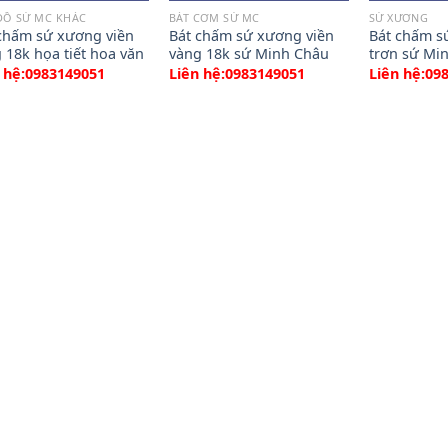
ĐỒ SỨ MC KHÁC
BÁT CƠM SỨ MC
SỨ XƯƠNG
chấm sứ xương viền
Bát chấm sứ xương viền
Bát chấm s
 18k họa tiết hoa văn
vàng 18k sứ Minh Châu
trơn sứ Mi
 hệ:0983149051
Liên hệ:0983149051
Liên hệ:09