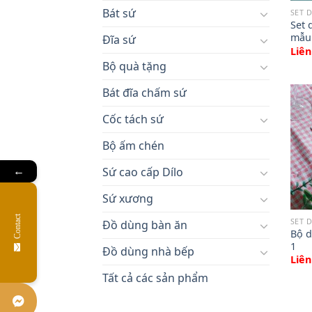
Bát sứ
SET 
Set 
mẫu
Đĩa sứ
Liên
Bộ quà tặng
Bát đĩa chấm sứ
Cốc tách sứ
Bộ ấm chén
Sứ cao cấp Dílo
←
Sứ xương
Contact
SET 
Đồ dùng bàn ăn
Bộ d
1
Đồ dùng nhà bếp
Liên
Tất cả các sản phẩm