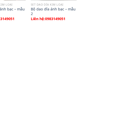
KIM LOẠI
SET DAO DĨA KIM LOẠI
 ánh bạc – mẫu
Bộ dao dĩa ánh bạc – mẫu
2
83149051
Liên hệ:0983149051